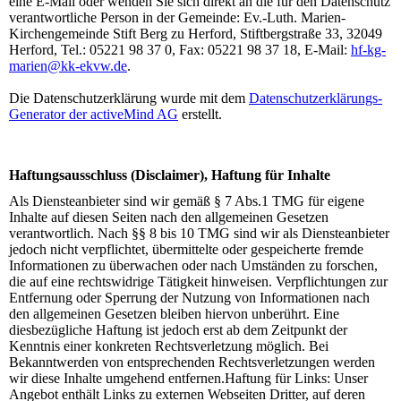
eine E-Mail oder wenden Sie sich direkt an die für den Datenschutz
verantwortliche Person in der Gemeinde: Ev.-Luth. Marien-
Kirchengemeinde Stift Berg zu Herford, Stiftbergstraße 33, 32049
Herford, Tel.: 05221 98 37 0, Fax: 05221 98 37 18, E-Mail:
hf-kg-
marien@kk-ekvw.de
.
Die Datenschutzerklärung wurde mit dem
Datenschutzerklärungs-
Generator der activeMind AG
erstellt.
Haftungsausschluss (Disclaimer), Haftung für Inhalte
Als Diensteanbieter sind wir gemäß § 7 Abs.1 TMG für eigene
Inhalte auf diesen Seiten nach den allgemeinen Gesetzen
verantwortlich. Nach §§ 8 bis 10 TMG sind wir als Diensteanbieter
jedoch nicht verpflichtet, übermittelte oder gespeicherte fremde
Informationen zu überwachen oder nach Umständen zu forschen,
die auf eine rechtswidrige Tätigkeit hinweisen. Verpflichtungen zur
Entfernung oder Sperrung der Nutzung von Informationen nach
den allgemeinen Gesetzen bleiben hiervon unberührt. Eine
diesbezügliche Haftung ist jedoch erst ab dem Zeitpunkt der
Kenntnis einer konkreten Rechtsverletzung möglich. Bei
Bekanntwerden von entsprechenden Rechtsverletzungen werden
wir diese Inhalte umgehend entfernen.Haftung für Links: Unser
Angebot enthält Links zu externen Webseiten Dritter, auf deren